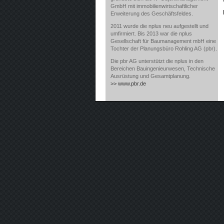
GmbH mit immobilienwirtschaftlicher
Erweiterung des Geschäftsfeldes.
2011 wurde die nplus neu aufgestellt und
umfirmiert. Bis 2013 war die nplus
Gesellschaft für Baumanagement mbH eine
Tochter der Planungsbüro Rohling AG (pbr).
Die pbr AG unterstützt die nplus in den
Bereichen Bauingenieurwesen, Technische
Ausrüstung und Gesamtplanung.
>> www.pbr.de